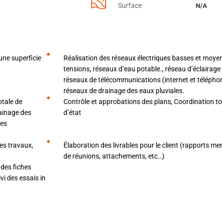
Surface
N/A
ne superficie
Réalisation des réseaux électriques basses et moye
tensions, réseaux d’eau potable., réseau d’éclairage 
réseaux de télécommunications (internet et téléphon
réseaux de drainage des eaux pluviales.
otale de
Contrôle et approbations des plans, Coordination t
rainage des
d’état
ges
es travaux,
Élaboration des livrables pour le client (rapports me
de réunions, attachements, etc…)
 des fiches
vi des essais in