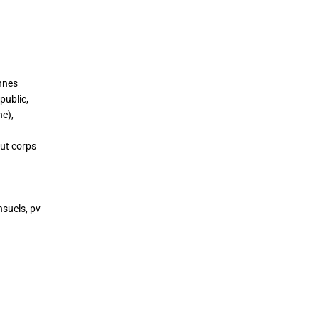
nnes
public,
e),
out corps
nsuels, pv