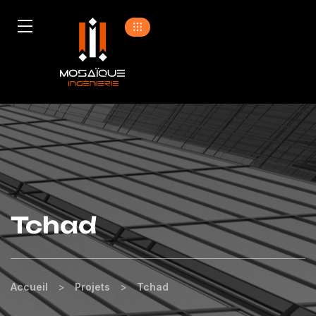
Tchad
Accueil
>
Projets
>
Tchad