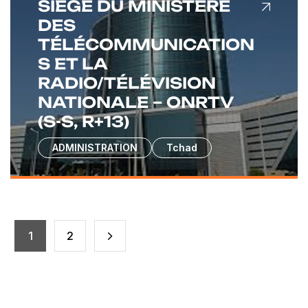
SIÈGE DU MINISTÈRE
DES
TÉLÉCOMMUNICATION
S ET LA
RADIO/TÉLÉVISION
NATIONALE – ONRTV
(S-S, R+13)
ADMINISTRATION
Tchad
1
2