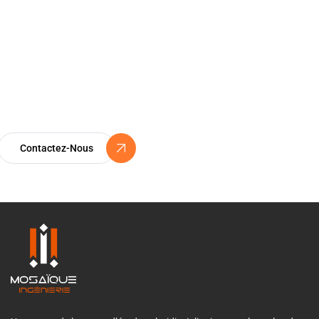
Environnement, Mosaïque Ingénierie a organisé une formation
ISO 45001 et ISO 14001 pour ses équipes. […]
Certification ISO 9001
Un Engagement Vers l’Excellence
Contactez-Nous