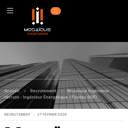
Accueil
>
Recrutement
>
Mosaïque Ingénierie
recrute : Ingénieur Énergétique / Fluides (H/F)
RECRUTEMENT
27 FÉVRIER 2026