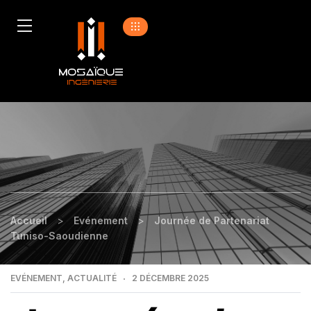
Accueil
>
Evénement
>
Journée de Partenariat
Tuniso-Saoudienne
EVÉNEMENT
,
ACTUALITÉ
2 DÉCEMBRE 2025