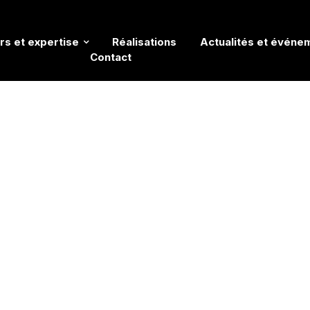
rs et expertise
Réalisations
Actualités et événe
Contact
recrute : Chef de Mission AMO