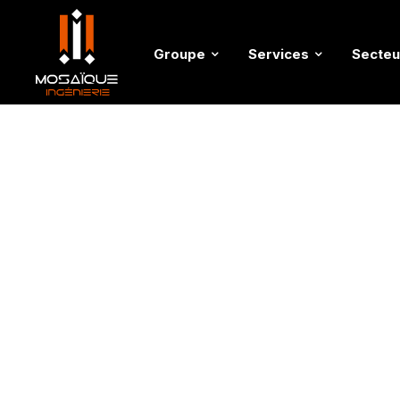
Groupe
Services
Secteu
Accueil
>
Recrutement
>
Mosaïque Ingénierie Bénin 