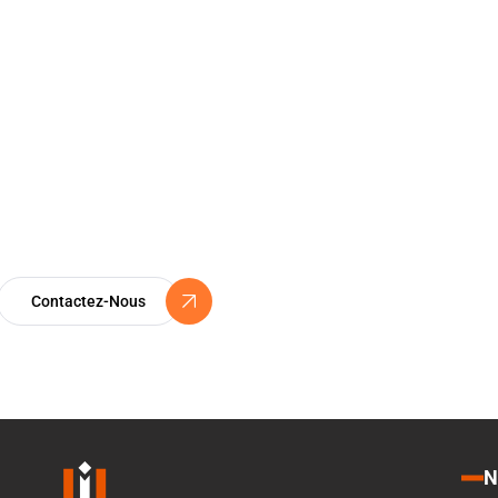
Certification ISO 9
Un Engagement Vers l’Excellence
Contactez-Nous
N